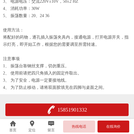
3、 电源电压：交流220V±10V，50±2 HZ
4、 消耗功率：30W
5、 振荡数量：20、24 36
使用方法：
将配好的药物，逐孔插入振荡夹具内，接通电源，打开电源开关，指
示灯亮，即开始工作，根据您的需要调至所需转速。
注意事项
1、 振荡台靠钢丝支撑，切勿重压。
2、 使用前请把四只角插入的固定件取出。
3、 为了安全，电源一定要接地线。
4、 为了防止移动，请将双面胶填充在四脚与桌面之间。
15851901332
热线电话
在线询价
首页
定位
留言