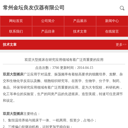
常州金坛良友仪器有限公司
网站首页
公司简介
产品展示
新闻中心
联系我们
产品目录
技术文章
在线留言
技术文章
更多>>
双层大型摇床在研究应用领域有着广泛而重要的应用
点击次数：3766 更新时间：2014-04-15
双层大型摇床
广泛应用于对温度、振荡频率有着较高要求的细菌培养、发酵、杂
交和生物化学反应以及酶、细胞组织研究等。在医学、生物学、分子学、制药、
食品、环保等研究应用领域有着广泛而重要的应用。是为大专院校，科研机构，
化工等单位的实验室，生产的同类产品的先进摇床。造型美观，转速可任意调节
和设定。
双层大型摇床
主要特点：
1、集恒温培养箱与摇床于一体、一机两用、投资少，占地小；
2、三维偏心轮驱动机构，运转更加平稳自如；