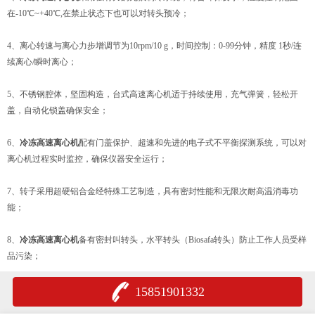
在-10℃~+40℃,在禁止状态下也可以对转头预冷；
4、离心转速与离心力步增调节为10rpm/10 g，时间控制：0-99分钟，精度 1秒/连
续离心/瞬时离心；
5、不锈钢腔体，坚固构造，台式高速离心机适于持续使用，充气弹簧，轻松开
盖，自动化锁盖确保安全；
6、
冷冻高速离心机
配有门盖保护、超速和先进的电子式不平衡探测系统，可以对
离心机过程实时监控，确保仪器安全运行；
7、转子采用超硬铝合金经特殊工艺制造，具有密封性能和无限次耐高温消毒功
能；
8、
冷冻高速离心机
备有密封叫转头，水平转头（Biosafa转头）防止工作人员受样
品污染；
15851901332