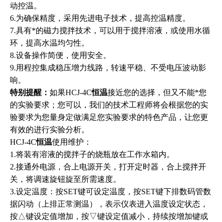
动控温。
6.为确保精度，采用先进电子技术，提高控温精度。
7.具有*的磁力搅拌技术，可以用于搅拌溶液，或使用水循
环，提高水温均匀性。
8.设备操作简便，使用安全。
9.用程控集成稳压增力线路，转速平稳、不受电压波动影
响。
特别提醒：
如果HCJ-4C
恒温
接近您的选择，但又不能*您
的实验要求；您可以，我们的技术工程师将会根据您的实
验要求为您量身定做满足您实验要求的特色产品，让您更
有效的进行实验分析。
HCJ-4C
恒温
使用维护：
1.将装有溶液的搅拌子的烧瓶放在工作水箱内。
2.接通外电源，合上电源开关，打开定时器，合上搅拌开
关，将调速旋钮旋至所需速度。
3.设定温度：按SET键可设定温度，按SET键下排数码管数
据闪动（上排正常测温），表示仪表进入温度设定状态，
按△键设定值增加，按▽键设定值减小，持续按增加键或