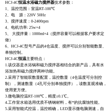
HCJ-4C
恒温
水浴磁力搅拌器
技术参数：
1、温控范围：室温RT-100℃
2、电 源：220V 50Hz
3、搅拌速度：0-2400rpm
4、电机功率: 25w×4
5、 大搅拌量：1000ml×4（搅拌容量可以根据客户要求定
做）
6、HCJ-4C型号产品的4仓温度、搅拌可以分别智能数显、
单独控制。
HCJ-4C
恒温
主要特点：
1.该仪器是水浴锅和磁力搅拌器相结合的新产品，具有水
浴加热和磁力搅拌两种功能。
2.采用了智能双数显配置，温控数显（4仓温度可分别控
制），测速数显（4孔可分别单独搅拌），读数直观准确，
使用更方便。
3.微电脑控温RT-100℃，精度±0.1℃。
4.工作室水箱选用优质不锈钢材料，有*的抗腐蚀性能。
5.采用智能式控温，温控精确，LED显示微电脑测速，自