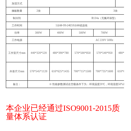
加湿方式
搁板数量
2块
3块
制冷剂
R134a（无氟环保型）
工作时间
1分钟-99小时59分钟或连续
功率
300W
400W
500W
700W
工作电源
AC 220V 50Hz
工作室尺寸
mm
440*320*520
480*390*780
570*500*850
570*540*950
480*390*
外形尺寸
mm
570*545*1120
610*625*1435
700*715*1500
700*735*1600
610*625*1
备注：
※ 性能参数测试在空载条件下为：环境温度20℃，环境湿度50%RH 
本企业已经通过ISO9001-2015质
量体系认证