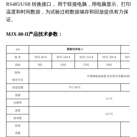
RS485/USB 转换接口， 用于联接电脑，用电脑显示、打印
温度和时间数据，为试验过程数据储存和回放提供有力保
证。
MJX-80-II产品技术参数：
霉菌培养箱
-II
名称
型
号
MJX-80-Ⅱ
MJX-160-Ⅱ
MJX-250-Ⅱ
MJX-300-Ⅱ
MJX-160
容积
80L
160L
250L
300L
160L
加热
/
不锈钢电加热器
/全封闭式无氟压缩机
制冷方式
控温范围
0℃~60℃
温度
0.1℃
分辨率
温度
±0.5℃
波动度
控湿
50-
范围