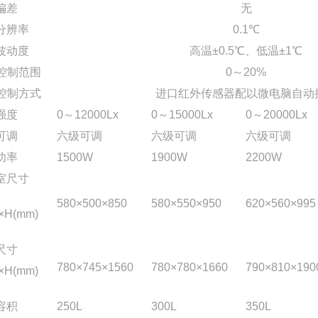
偏差
无
分辨率
0.1℃
波动度
高温±0.5℃、低温±1℃
2控制范围
0～20%
2控制方式
进口红外传感器配以微电脑自动
强度
0～12000Lx
0～15000Lx
0～20000Lx
可调
六级可调
六级可调
六级可调
功率
1500W
1900W
2200W
室尺寸
580×500×850
580×550×950
620×560×995
×H(mm)
尺寸
780×745×1560
780×780×1660
790×810×190
×H(mm)
容积
250L
300L
350L