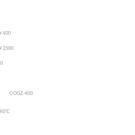
400
500
0
COGZ-400
60℃