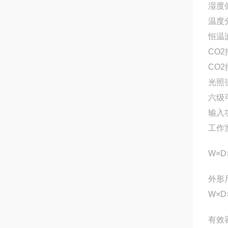
湿度
温度
恒温
CO
CO
光照
六级
输入
工作
W×D
外形
W×D
有效