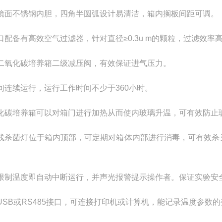
镜面不锈钢内胆，四角半圆弧设计易清洁，箱内搁板间距可调。
口配备有高效空气过滤器，针对直径≥0.3u m的颗粒，过滤效率高达
二氧化碳培养箱二级减压阀，有效保证进气压力。
间连续运行，运行工作时间不少于360小时。
化碳培养箱可以对箱门进行加热从而使内玻璃升温，可有效防止
线杀菌灯位于箱内顶部，可定期对箱体内部进行消毒，可有效杀
。
限制温度即自动中断运行，并声光报警提示操作者。保证实验安
USB或RS485接口，可连接打印机或计算机，能记录温度参数