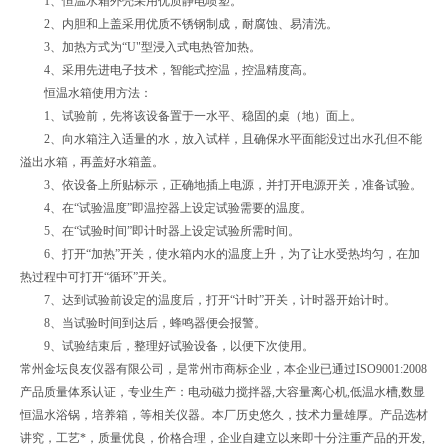
1、恒温水箱外壳采用优质静电喷塑。
2、内胆和上盖采用优质不锈钢制成，耐腐蚀、易清洗。
3、加热方式为“U"型浸入式电热管加热。
4、采用先进电子技术，智能式控温，控温精度高。
恒温水箱使用方法：
1、试验前，先将该设备置于一水平、稳固的桌（地）面上。
2、向水箱注入适量的水，放入试样，且确保水平面能没过出水孔但不能
溢出水箱，再盖好水箱盖。
3、依设备上所贴标示，正确地插上电源，并打开电源开关，准备试验。
4、在“试验温度”即温控器上设定试验需要的温度。
5、在“试验时间”即计时器上设定试验所需时间。
6、打开“加热”开关，使水箱内水的温度上升，为了让水受热均匀，在加
热过程中可打开“循环”开关。
7、达到试验前设定的温度后，打开“计时”开关，计时器开始计时。
8、当试验时间到达后，蜂鸣器便会报警。
9、试验结束后，整理好试验设备，以便下次使用。
常州金坛良友仪器有限公司，是常州市商标企业，本企业已通过ISO9001:2008
产品质量体系认证，专业生产：电动磁力搅拌器,大容量离心机,低温水槽,数显
恒温水浴锅，培养箱，等相关仪器。本厂历史悠久，技术力量雄厚。产品选材
讲究，工艺*，质量优良，价格合理，企业自建立以来即十分注重产品的开发,