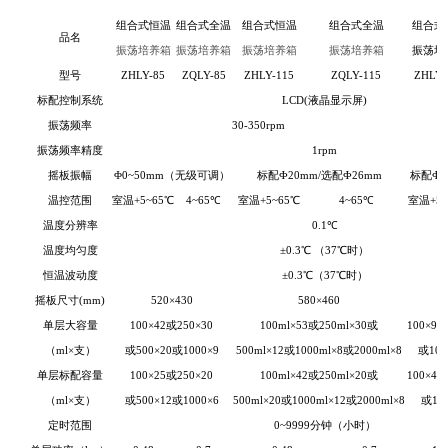
组合式恒温
组合式全温
组合式恒温
组合式全温
组合式
品名
振荡培养箱
振荡培养箱
振荡培养箱
振荡培养箱
振荡培
型号
ZHLY-85
ZQLY-85
ZHLY-115
ZQLY-115
ZHLY-
标配控制系统
L
CD(液晶显示屏)
振荡频率
30-350rpm
振荡频率精度
1rpm
摇板振幅
Φ0~50mm（无级可调）
标配Ф20mm/选配Ф26mm
标配Ф2
温控范围
室温+5~65℃
4~65℃
室温+5~65℃
4~65℃
室温+5~
温度分辨率
0.1℃
温度均匀度
±0.3℃ （37℃时）
恒温波动度
±0.3℃（37℃时）
摇板尺寸(mm)
520×430
580×460
单层大容量
100×42或250×30
100ml×53或250ml×30或
100×95
（ml×支）
或500×20或1000×9
500ml×12或1000ml×8或2000ml×8
或100
单层标配容量
100×25或250×20
100ml×42或250ml×20或
100×45
（ml×支）
或500×12或1000×6
500ml×20或1000ml×12或2000ml×8
或100
定时范围
0~9999分钟（小时）