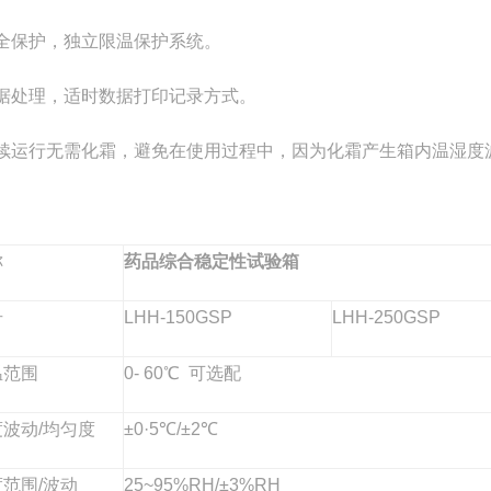
全保护，独立限温保护系统。
据处理，适时数据打印记录方式。
续运行无需化霜，避免在使用过程中，因为化霜产生箱内温湿度
称
药品
综合
稳定性试验箱
号
LHH-150GS
P
LH
H-
250GS
P
温范围
0-
60
℃ 可选配
度波动
/均匀度
±0·5℃/±2℃
范围/波动
25
~95%RH/±3%RH