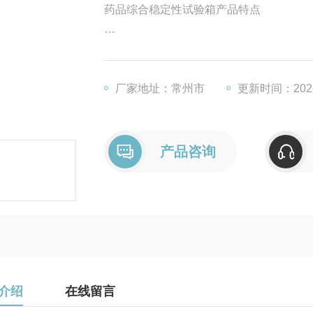
药品综合稳定性试验箱产品特点
1制冷系统，两套*制冷系统，可自动切换
2调节方式，平衡式调温调湿方式，保证
厂家地址：常州市
更新时间：2026
3安全保护，独立限温保护系统。
产品咨询
4数据处理，适时数据打印记录方式。
5连续运行无需化霜，避免在使用过程中
介绍
在线留言