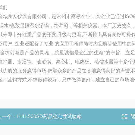
我们
金坛良友仪器有限公司，是常州市商标企业，本企业已通过ISO90
低温水槽,数显恒温水浴锅，培养箱，等相关仪器。本厂历史悠久
以来即十分注重产品的开发,升级与更新,不断推出具有良好可操
务用户, 企业还配备了专业 的应用工程师随时为您解答使用中的
“追求创新是产品的灵魂，质量诚信是企业的生命”的宗旨，立
搅拌器、水浴锅、油浴锅、离心机、电热板、蒸馏水器等十多个
以优质的服务赢得市场,依靠众多的产品在各地赢得良好的声誉,
各种营销方式,不求做得较好，只求做得更好，建立自己的市场地
上一个：
LHH-500SD药品稳定性试验箱