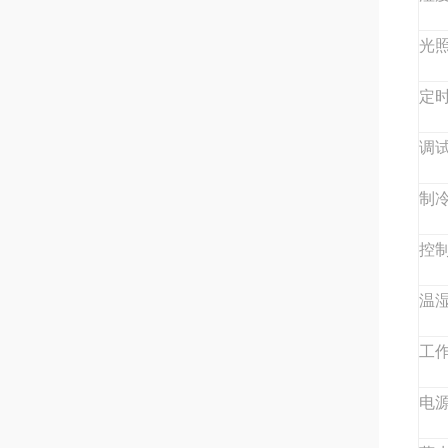
光照
定
调
制
控
温
工
电