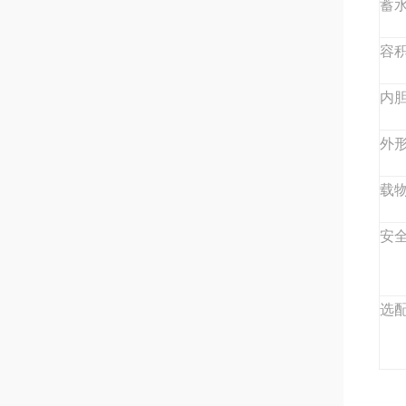
蓄
容
内
外
载
安
选