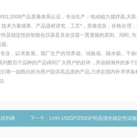
01:2008产品质量体系认证，专业生产：电动磁力搅拌器,大
，技术力量雄厚。产品选材讲究，工艺*，质量优良，价格合理，
作性及稳定性的智能化仪器是良友仪器一贯遵循的原则。同时, 
问题。
足专业，以求发展。我厂生产的培养箱、试验箱、隔水箱、干燥
系列数百个品种的产品得到广大用户的好评，并远销海外的多个
我们将一如既往的为用户提供高品质的产品,力求在国内外寻求各
位。
返回列表
下一个：
LHH-150GP/250GP药品强光稳定性试