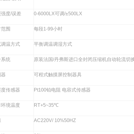
强度/误差
0-6000LX可调/±500LX
时范围
每段1-99小时
试调温方式
平衡调温调湿方式
冷系统
原装法国/丹弗斯进口全封闭压缩机自动轮流切
制器
可程式触摸屏控制器具
湿
度传感器
Pt100铂电阻
电容式传感器
作环境温度
RT+5~35℃
源
AC220V
/
10%50HZ