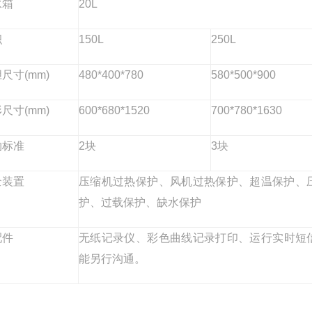
水箱
20L
积
150L
250L
胆尺寸
(mm)
48
0*40
0
*
78
0
58
0*
500
*
900
形
尺寸
(mm)
600*680*1520
700*780*1630
物标准
2块
3块
全装置
压缩机过热保护、风机过热保护、超温保护、
护、过载保护、缺水保护
配件
无纸记录仪、彩色
曲线
记录打印、运行实时短
能另行沟通。