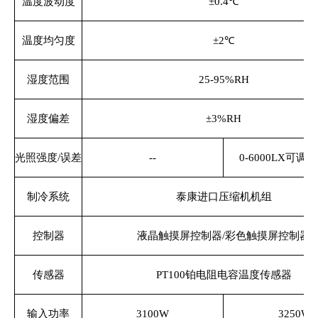
温度波动度
±0.4℃
温度均匀度
±2℃
湿度范围
25-95%RH
湿度偏差
±3%RH
光照强度/误差
--
0-6000LX可调≤±
制冷系统
泰康进口压缩机机组
控制器
液晶触摸屏控制器/彩色触摸屏控制器
传感器
PT100铂电阻电容温度传感器
输入功率
3100W
3250W