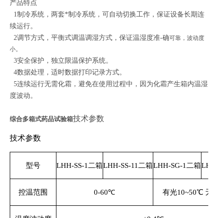
产品特点
1制冷系统，两套*制冷系统，可自动切换工作，保证设备长期连
续运行。
2调节方式，平衡式调温调湿方式，保证温湿度准-确
可靠，波动度
小。
3安全保护，独立限温保护系统。
4数据处理，适时数据打印记录方式。
5连续运行无需化霜，避免在使用过程中，因为化霜产生箱内温湿
度波动。
技术参数
综合多箱式药品试验箱
技术参数
型号
LHH-SS-1二箱
LHH-SS-11二箱
LHH-SG-1二箱
LHH
控温范围
0-60℃
有光10~50℃ 无光