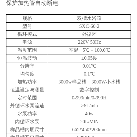
保护加热管自动断电
规格
双槽水浴箱
型号
SXC-60-2
循环模式
外循环
电源
220V 50Hz
温度范围
室温+ 5℃－100.0℃
恒温波动
±0.05度
分辨率
0.01℃
均匀度
0.1℃
加热功率
3000w样品槽，3000W小水槽
恒温设定与测量
数字控制
定时范围
0-999min/0-999H
外循环水泵流速
≥6L/min
水泵功率
40w
内循环水泵
20L/MIN
样品槽内胆尺寸
665*450*200mm