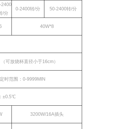
-2400
0-2400转/分
50-2400转/分
转/分
6
40W*8
M （可放烧杯直径小于16cm）
定时范围：0-9999MIN
±0.5℃
W
3200W/16A插头