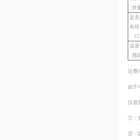
拌
是否
有排
口
温度
感
运费
由于
仪器
①：
②：