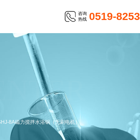
0519-825
咨询
热线
ENTER
SHJ-8A磁力搅拌水浴锅（无刷电机）