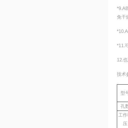
*9
免干
*1
*1
12
技术
型
孔
工作
压