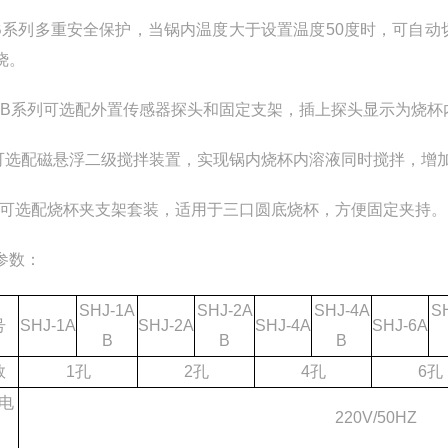
.AB系列多重安全保护，当锅内温度大于设置温度50度时，可
烧。
0.AB系列可选配外置传感器探头和固定支架，插上探头显示为烧
1.可选配磁悬浮二级搅拌装置，实现锅内烧杯内溶液同时搅拌，增
.也可选配烧杯夹支架套装，适用于三口圆底烧杯，方便固定夹持。
参数：
SHJ-1A
SHJ-2A
SHJ-4A
S
号
SHJ-1A
SHJ-2A
SHJ-4A
SHJ-6A
B
B
B
数
1孔
2孔
4孔
6孔
电
220V/50HZ