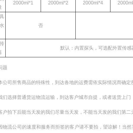
2000ml*1
2000ml*2
2000ml*4
2000ml
量
具
水
否
传
默认：内置探头，可选配外置传感
器
问题
本公司所售商品的特殊性，到达各地的运费需依实际情况而确定
我们选择普通货运物流运输，到达客户城市自提，或者送货上门
客户拍下后能当天发的我们尽量当天发，不能当天发的我们第二
因物流公司的速度和服务而拒签的客户请不要拍，望谅解！当然