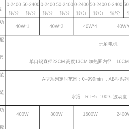
0-2400
50-2400
0-2400
50-2400
0-2400
50-2400
0-2400
50
速
转/分
转/分
转/分
转/分
转/分
转/分
转/分
功
40W*1
40W*2
40W*4
40W*
配
无刷电机
尺
单口锅直径22CM 高度13CM 加热圈内径：16C
范
A型系列定时范围：0--999min ，AB型系列
范
水浴：RT+5--100℃ 波动度：
功
400W
800W
1600W
2400
搅