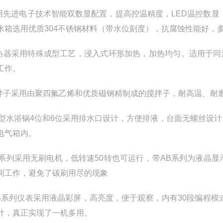
采用先进电子技术智能双数显配置，提高控温精度，LED温控数显，
水箱选用优质304不锈钢材料（带水位刻度），抗腐蚀性能好，
加热器采用特殊成型工艺，浸入式环形加热，加热均匀。适用于同
工作。
搅拌子采用由聚四氟乙烯和优质磁钢精制成的搅拌子，耐高温、耐
.新型水浴锅4位和6位采用排水口设计，方便排液，台面无螺丝
电气箱内。
.全系列采用无刷电机，
低转速50转也可运行，
带AB系列为液晶
间工作，避免了碳刷用尽的现象
.AB系列仪表采用液晶彩屏，高亮度，便于观察，内有30段编程
计，真正实现了一机多用。