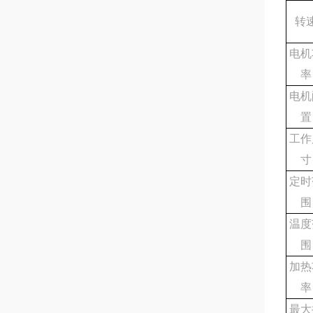
转
电机
率
电机
置
工作
寸
定时
围
温度
围
加热
率
最大