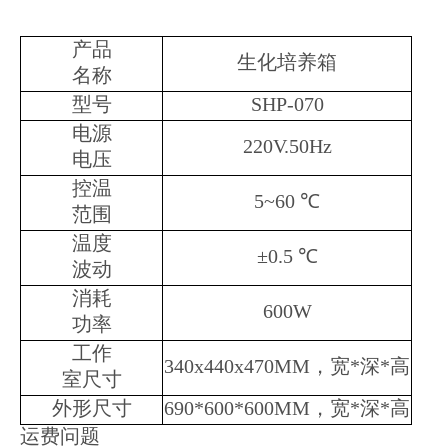
产品
生化培养箱
名称
型号
SHP-070
电源
220V.50Hz
电压
控温
5~60 ℃
范围
温度
±0.5 ℃
波动
消耗
600W
功率
工作
340x440x470MM，宽*深*高
室尺寸
外形尺寸
690*600*600MM，宽*深*高
运费问题