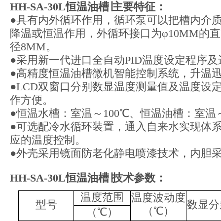
HH-SA-30L恒温油槽
∣主要特征：
●具有内外循环作用，循环泵可以把槽内介质
降温或恒温作用，外循环接口为φ10MM的
径8MM。
●采用新一代进口全自动PID温度设定程序
●高精度恒温油槽微机智能控制系统，升温
●LCD双窗口分别数显温度测量值及温度设定
作方便。
●恒温水槽：室温～100℃、恒温油槽：室温～
●可选配冷水循环装置，通入自来水实现体
应的温度控制。
●外壳采用镜面防老化静电喷漆技术，内胆采用
HH-SA-30L恒温油槽
∣技术参数：
温度范围
温度波动度
型号
数显分
（℃）
（℃）