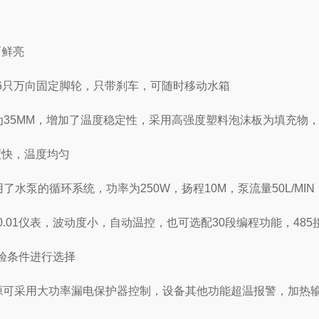
面鲜亮
~6只万向固定脚轮，只带刹车，可随时移动水箱
为35MM，增加了温度稳定性，采用高强度塑料泡沫板为填充物
度快，温度均匀
了水泵的循环系统，功率为250W，扬程10M，泵流量50L/
配0.01仪表，波动度小，自动温控，也可选配30段编程功能，48
实验条件进行选择
源可采用大功率漏电保护器控制，设备其他功能超温报警，加热