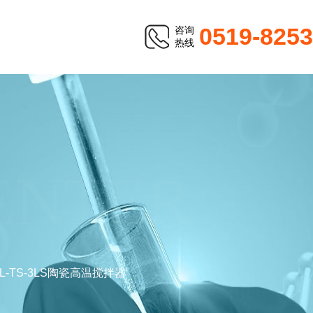
0519-825
咨询
热线
ENTER
L-TS-3LS陶瓷高温搅拌器