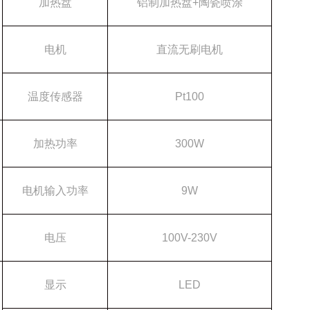
加热盘
铝制加热盘
+陶瓷喷涂
电机
直流无刷电机
温度传感器
Pt100
加热功率
300W
电机输入功率
9W
电压
100V-230V
显示
LED