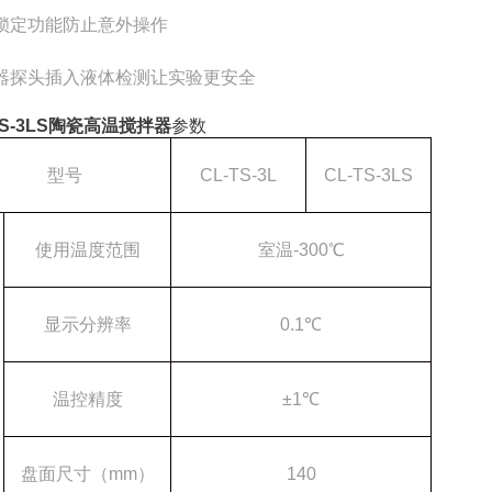
锁定功能防止意外操作
器探头插入液体检测让实验更安全
TS-3LS陶瓷高温搅拌器
参数
型号
CL-TS-3L
CL-TS-3LS
使用温度范围
室温
-300℃
显示分辨率
0.1℃
温控精度
±1℃
盘面尺寸（
mm）
140