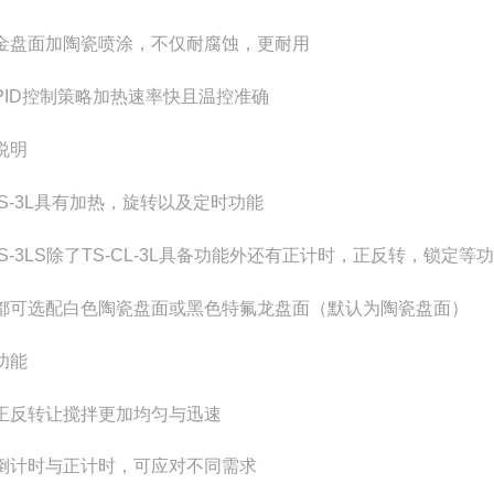
金盘面加陶瓷喷涂，不仅耐腐蚀，更耐用
PID控制策略加热速率快且温控准确
说明
S-3L
具有加热，旋转以及定时功能
S-3LS
除了
TS-CL-3L
具备功能外还有正计时，正反转，锁定等功
都可选配白色陶瓷盘面或黑色特氟龙盘面
（
默认为陶瓷盘面
）
功能
正反转让搅拌更加均匀与迅速
倒计时与正计时，可应对不同需求