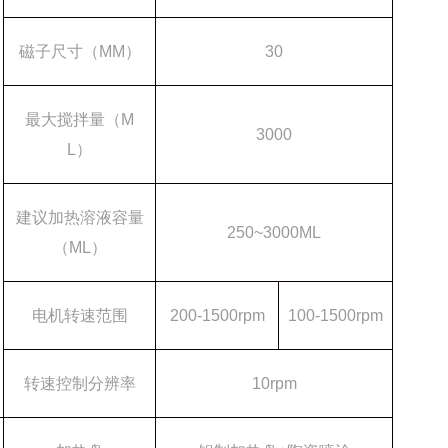
磁子尺寸（
MM）
30
最大搅拌量（
M
3000
L）
建议加热溶液容量
250~3000ML
（
ML）
电机转速范围
200-1500rpm
100-1500rpm
转速控制分辨率
10rpm