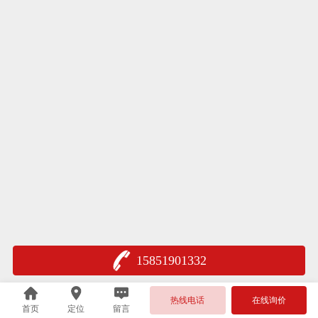
15851901332
热线电话
在线询价
首页
定位
留言