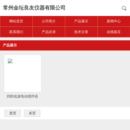
常州金坛良友仪器有限公司
网站首页
公司简介
产品展示
新闻中心
联系我们
产品目录
技术文章
在线留言
产品展示
四联低速电动搅拌器
首页
末页