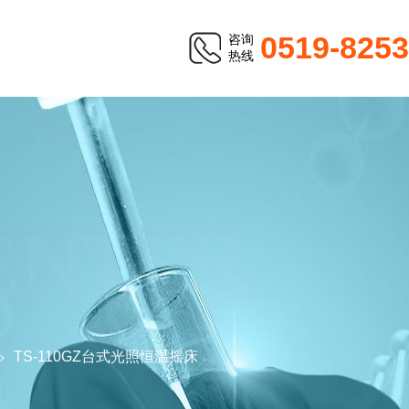
0519-825
咨询
热线
ENTER
TS-110GZ台式光照恒温摇床