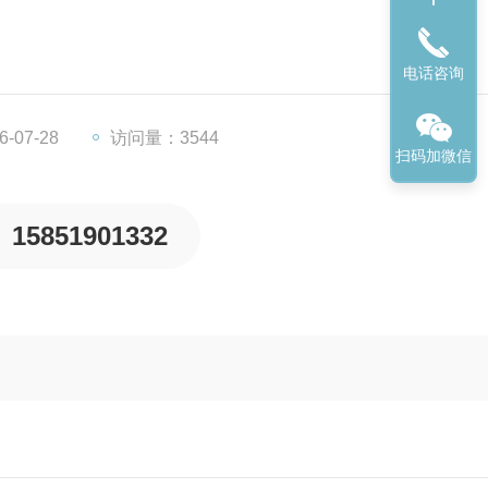
电话咨询
）广泛应用于对温度、振荡频率有着较高要求的细菌培养、发
等。在医学、生物学、分子学、制药、食品、环保等研究应用
织细胞培养，种子发芽，育苗实验，植物栽培以及昆虫、小动
-07-28
访问量：3544
扫码加微信
15851901332