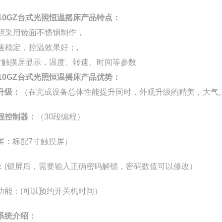
110GZ台式光照恒温摇床
产品特点：
内胆采用
镜面
不锈钢制作，
 转速稳定，控温效果好；,
寸触摸屏显示，温度、转速、时间等参数
110GZ台式光照恒温摇床
产品
优势：
升级：
（在完成设备总体性能提升同时，外观升级的精美，大气
程控制器：
（
3
0段编程）
屏：标配
7
寸触摸屏）
：(锁屏后，需要输入正确密码解锁，密码数值可以修改）
功能：(可以预约开关机时间）
系统介绍：