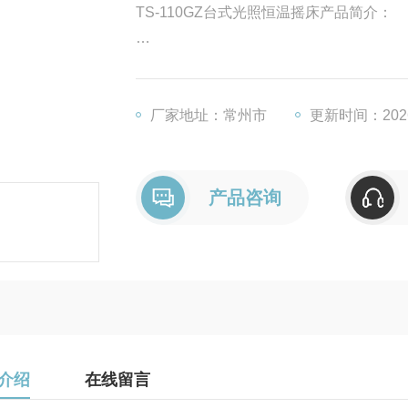
TS-110GZ台式光照恒温摇床产品简介：
台式光照恒温摇床（又名光照恒温震荡器
交和生物化学反应以及酶、细胞组织研究
着广泛而重要的应用。应用于微生物组
厂家地址：常州市
更新时间：2026
等。能准确模拟不同环境气候条件。
产品咨询
介绍
在线留言