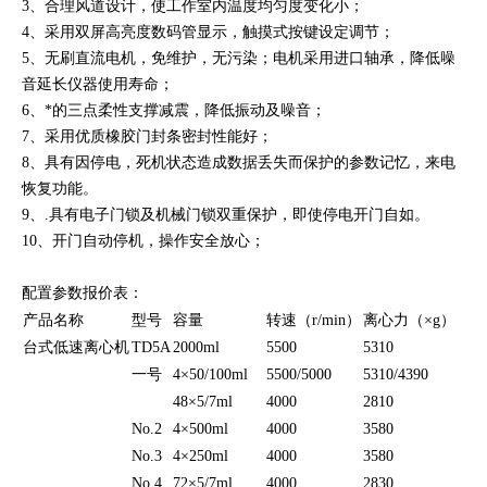
3、合理风道设计，使工作室内温度均匀度变化小；
4、采用双屏高亮度数码管显示，触摸式按键设定调节；
5、无刷直流电机，免维护，无污染；电机采用进口轴承，降低噪
音延长仪器使用寿命；
6、*的三点柔性支撑减震，降低振动及噪音；
7、采用优质橡胶门封条密封性能好；
8、具有因停电，死机状态造成数据丢失而保护的参数记忆，来电
恢复功能。
9、.具有电子门锁及机械门锁双重保护，即使停电开门自如。
10、开门自动停机，操作安全放心；
配置参数报价表：
产品名称
型号
容量
转速（r/min）
离心力（×g）
台式低速离心机
TD5A
2000ml
5500
5310
一号
4×50/100ml
5500/5000
5310/4390
48×5/7ml
4000
2810
No.2
4×500ml
4000
3580
No.3
4×250ml
4000
3580
No.4
72×5/7ml
4000
2830