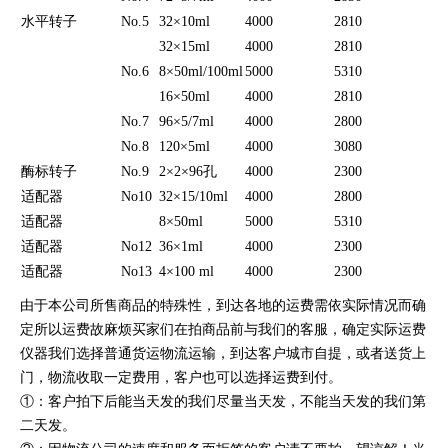
水平转子
No.5
32×10ml
4000
2810
32×15ml
4000
2810
No.6
8×50ml/100ml
5000
5310
16×50ml
4000
2810
No.7
96×5/7ml
4000
2800
No.8
120×5ml
4000
3080
酶标转子
No.9
2×2×96孔
4000
2300
适配器
No10
32×15/10ml
4000
2800
适配器
8×50ml
5000
5310
适配器
No12
36×1ml
4000
2300
适配器
No13
4×100 ml
4000
2300
由于本公司所售商品的特殊性，到达各地的运费需依实际情况而确
定所以运费故麻烦买家们在拍商品前与我们的客服，确定实际运费
仪器我们选择普通货运物流运输，到达客户城市自提，或者送货上
门，物流收取一定费用，客户也可以选择运费到付。
①：客户拍下后能当天发的我们尽量当天发，不能当天发的我们第
二天发。