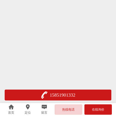
15851901332
热线电话
在线询价
首页
定位
留言