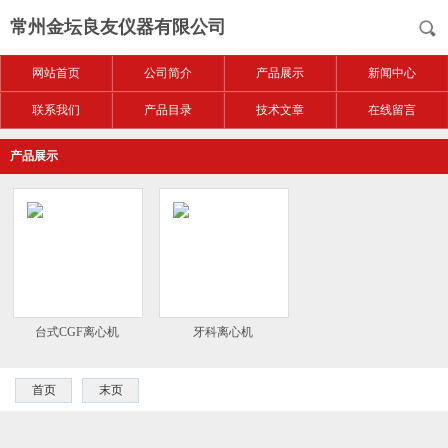
常州金坛良友仪器有限公司
网站首页
公司简介
产品展示
新闻中心
联系我们
产品目录
技术文章
在线留言
产品展示
台式CGF离心机
牙科离心机
首页
末页