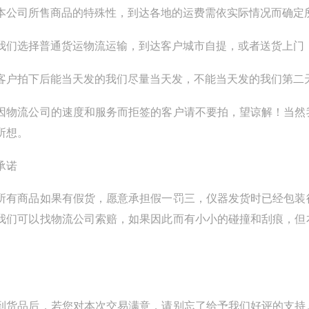
本公司所售商品的特殊性，到达各地的运费需依实际情况而确定
我们选择普通货运物流运输，到达客户城市自提，或者送货上门
客户拍下后能当天发的我们尽量当天发，不能当天发的我们第二
因物流公司的速度和服务而拒签的客户请不要拍，望谅解！当然
所想。
承诺
所有商品如果有假货，愿意承担假一罚三，仪器发货时已经包装
我们可以找物流公司索赔，如果因此而有小小的碰撞和刮痕，但
到货品后，若您对本次交易满意，请别忘了给予我们好评的支持