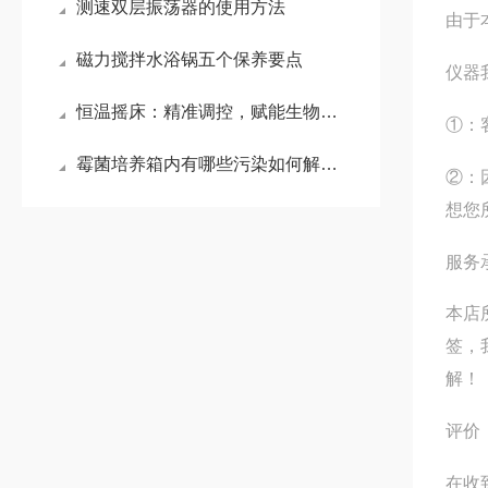
测速双层振荡器的使用方法
由于
磁力搅拌水浴锅五个保养要点
仪器
恒温摇床：精准调控，赋能生物实验新高度
①：
霉菌培养箱内有哪些污染如何解决他们
②：
想您
服务
本店
签，
解！
评价
在收