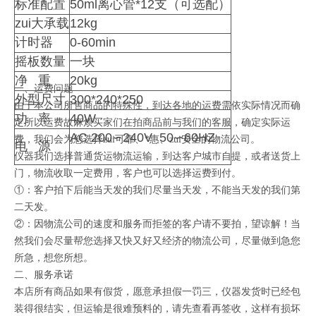
标准配置
50ml离心管*12支（可选配）
zui大承载
12kg
计时器
0-60min
摇板数量
一块
净 重
20kg
一、运费问题
外型尺寸
300*240*250
由于本
公司
所售商品的特殊性，到达各地的运费需依实际情况而确
功 率
40W
定所以运费故麻烦买家们在拍商品前与我们的客服，确定实际运
AC 200∽240V 50∽60HZ
费，我们会为您选择zui可靠、*惠、zui安全的物流公司。
电 源
仪器我们选择普通货运物流运输，到达客户城市自提，或者送货上
门，物流收取一定费用，客户也可以选择运费到付。
①：客户拍下后能当天发的我们尽量当天发，不能当天发的我们第
二天发。
②：因物流公司的速度和服务而拒签的客户请不要拍，望谅解！当
然我们会尽量帮您选择又快又好又经济的物流公司，尽量做到急您
所急，想您所想。
二、服务承诺
本店所有商品如果有假货，愿意承担假一罚三，仪器发货时已经包
装得很结实，但运输是很难预料的，请先查看
再
签收，这样有损坏