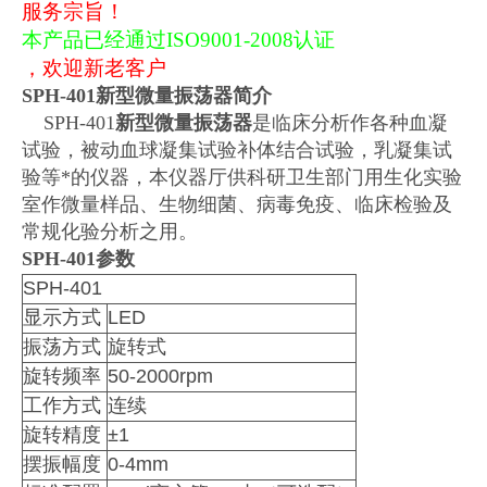
服务宗旨！
本产品已经通过ISO9001-2008认证
，欢迎新老客户
SPH-401
新型微量振荡器
简介
SPH-401
新型微量振荡器
是临床分析作各种血凝
试验，被动血球凝集试验补体结合试验，乳凝集试
验等*的仪器，本仪器厅供科研卫生部门用生化实验
室作微量样品、生物细菌、病毒免疫、临床检验及
常规化验分析之用。
SPH-401
参数
SPH-401
显示方式
LED
振荡方式
旋转式
旋转频率
50-2000rpm
工作方式
连续
旋转精度
±1
摆振幅度
0-4mm