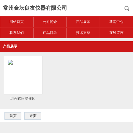
常州金坛良友仪器有限公司
网站首页
公司简介
产品展示
新闻中心
联系我们
产品目录
技术文章
在线留言
产品展示
组合式恒温摇床
首页
末页