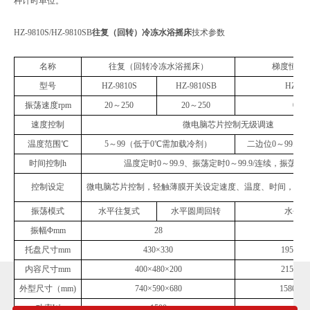
种计时单位。
HZ-9810S/HZ-9810SB
往复（回转）冷冻水浴摇床
技术参数
名称
往复（回转冷冻水浴摇床）
梯度恒温
型号
HZ-9810S
HZ-9810SB
HZ-08
振荡速度rpm
20～250
20～250
0～2
速度控制
微电脑芯片控制无级调速
温度范围℃
5～99（低于0℃需加载冷剂）
二边位0～99.9、
时间控制h
温度定时0～99.9、振荡定时0～99.9/连续，振荡延时
控制设定
微电脑芯片控制，轻触薄膜开关设定速度、温度、时间，报警提
振荡模式
水平往复式
水平圆周回转
水平往
振幅Φmm
28
24/
托盘尺寸mm
430×330
195×21
内容尺寸mm
400×480×200
215×24
外型尺寸（mm)
740×590×680
1580×60
功率W
1500
总15