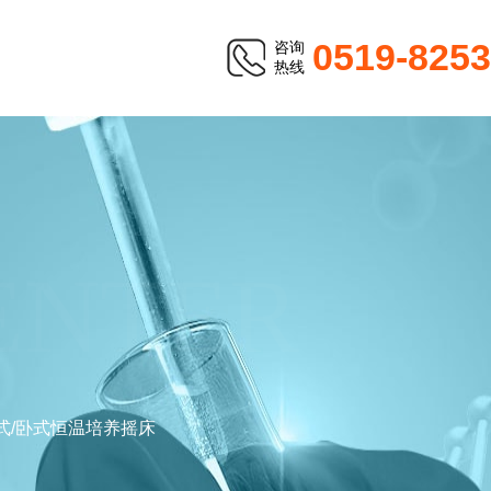
0519-825
咨询
热线
ENTER
式/卧式恒温培养摇床