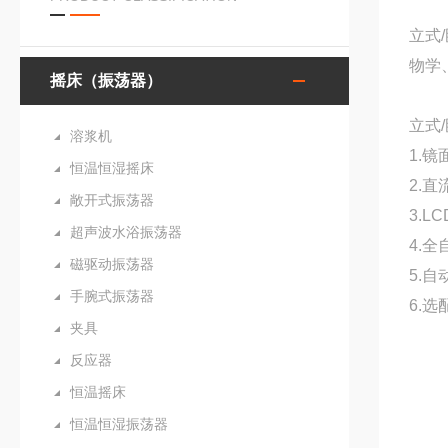
立式
物学
摇床（振荡器）
立式
溶浆机
1.
恒温恒湿摇床
2.
敞开式振荡器
3.
超声波水浴振荡器
4.
磁驱动振荡器
5.
手腕式振荡器
6.
夹具
反应器
恒温摇床
恒温恒湿振荡器