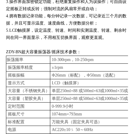
3.操作界面加密锁定功能，杜绝重复操作和人为误操作；可自由设
定摇板正转或反转；强制对流的风扇常开或自动；
4.拥有数据记录功能，每分钟记录一次数据，可记录近三个月的数
据，并且可显示温度、速度曲线，方便数据分析；
5.LCD触摸屏，设定温度、转速、时间和实测温度、转速、剩余时
间在同一界面显示，不用相互切换界面，观察更直观。
ZDY-BN超大容量振荡器/摇床技术参数：
振荡频率
10-300rpm，10-250rpm
振荡频率精度
±1rpm
摇板振幅
Ф26mm（标配），Ф50mm（选配）
显示方式
LCD（触摸屏）
大容量（不锈钢夹具）
单层250ml×88 或500ml×63或1000ml×35或200
大容量（塑胶夹具）
单层250ml×88 或500ml×63或1000ml×35或200
定时范围
0-999.9小时
摇板尺寸
1074mm×793mm
标准配置
万能夹具（固定夹具可选）
电源
AC220±10﹪ 50～60Hz