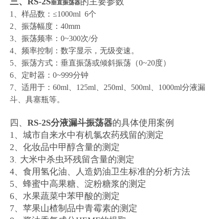
三、RS-2S
的主要参数
垂直振荡器
1、样品数：≤1000ml 6个
2、振荡幅度：40mm
3、振荡频率：0~300次/分
4、频率控制：数字显示，无级变速。
5、振荡方式：垂直振荡或倾斜振荡（0~2
0
度）
6、定时器：0~999分钟
7、适用于：60ml、125ml、250ml、500ml、1000ml分液漏
斗、具塞瓶等。
四、
RS-2S
分液漏斗振荡器
的具体使用案例
1、城市自来水中有机氯农药残留的测定
2、化妆品中甲醇含量的测定
3
大米中杀虫环残留含量的测定
、
4、食用氢化油、人造奶油卫生标准的分析方法
5、蜂蜜中高果糖、淀粉糖浆的测定
6、水果蔬菜中苯甲酸的测定
7、苹果山楂制品中青霉素的测定