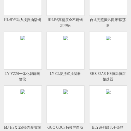
HJ-6DY磁力搅拌油浴锅
HH-B6高精度全不锈钢
台式光照恒温摇床/振荡
水浴锅
器
LY-YZZ6一体化智能蒸
LY-CL便携式抽滤器
SHZ-82AS-HS恒温恒湿
馏仪
振荡器
MJ-HSX-250高精度霉菌
GGC-CQCP触摸屏自动
BLY系列鼓风干燥箱